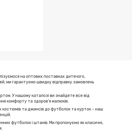
алізуємося на оптових поставках дитячого,
елей, ми гарантуємо швидку відправку замовлень
ртом. У нашому каталозі ви знайдете все від
ння комфорту та здоров'я малюків.
их костюмів та джинсів до футболок та курток – наш
енцій.
нних футболок і штанів. Ми пропонуємо як класичні,
я.