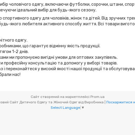
вибір чоловічого одягу, включаючи футболки, сорочки, штани, спор
ечуючи ідеальний вибір для будь-якого сезону.
 спортивного одягу для чоловіків, жінок та дітей. Від зручних т
удь-якого любителя активного способу життя. Всі товари виготов
нітного одягу.
робниками, що гарантує відмінну якість продукції.
ягом 1-2 днів.
иками ми пропонуємо вигідні умови для оптових закупівель.
и професійну консультацію та допомогу у виборі товарів.
з і переконайтеся у високій якості нашої продукції та обслуговув
брали нас!
Сайт створений на маркетплейсі
Prom.ua
Мікс товари (OptOdessa.com.ua) - Оптовий Сайт Дитячого Одягу та Жіночий Одяг від Виробника |
Поскаржитися н
Select Language
▼