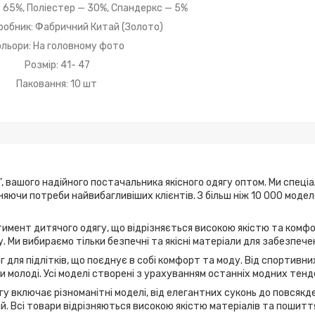
 65%, Поліестер — 30%, Спандеркс — 5%
робник: Фабричний Китай (Золото)
ольори: На головному фото
Розмір: 41- 47
Паковання: 10 шт
, вашого надійного постачальника якісного одягу оптом. Ми спеці
ьняючи потреби найвибагливіших клієнтів. З більш ніж 10 000 мод
имент дитячого одягу, що відрізняється високою якістю та комфо
. Ми вибираємо тільки безпечні та якісні матеріали для забезпече
г для підлітків, що поєднує в собі комфорт та моду. Від спортивн
 молоді. Усі моделі створені з урахуванням останніх модних тенд
у включає різноманітні моделі, від елегантних суконь до повсякде
дій. Всі товари відрізняються високою якістю матеріалів та пошитт