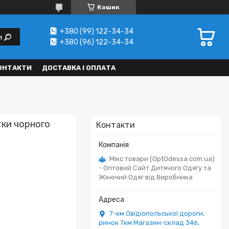
Кошик
+380 (99) 122-34-34
и
+380 (96) 122-34-34
ОНТАКТИ
ДОСТАВКА І ОПЛАТА
тки чорного
Контакти
Мікс товари (OptOdessa.com.ua)
- Оптовий Сайт Дитячого Одягу та
Жіночий Одяг від Виробника
7-км Овідіопольської дороги,
ринок 7км Магазин-склад 346,