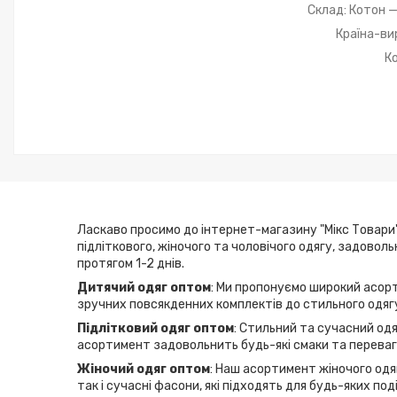
Склад: Котон —
Країна-ви
К
Ласкаво просимо до інтернет-магазину "Мікс Товари"
підліткового, жіночого та чоловічого одягу, задовол
протягом 1-2 днів.
Дитячий одяг оптом
: Ми пропонуємо широкий асорт
зручних повсякденних комплектів до стильного одягу
Підлітковий одяг оптом
: Стильний та сучасний одя
асортимент задовольнить будь-які смаки та переваги
Жіночий одяг оптом
: Наш асортимент жіночого одяг
так і сучасні фасони, які підходять для будь-яких по