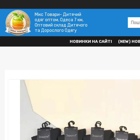
Мікс Товари- Дитячий
одяг оптом, Одеса 7 км,
Оптовий склад Дитячого
та Дорослого Одягу
НОВИНКИ НА САЙТІ
(NEW) НО