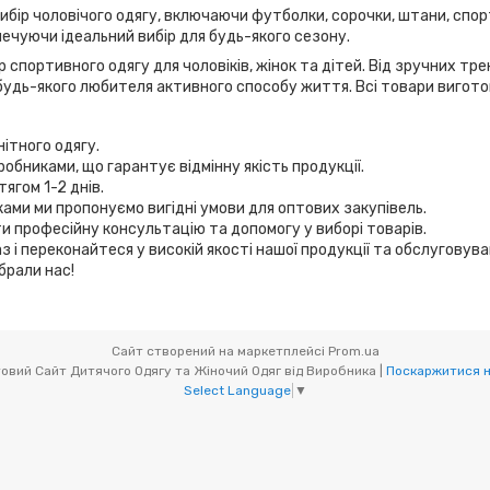
вибір чоловічого одягу, включаючи футболки, сорочки, штани, спор
ечуючи ідеальний вибір для будь-якого сезону.
 спортивного одягу для чоловіків, жінок та дітей. Від зручних т
удь-якого любителя активного способу життя. Всі товари виготов
нітного одягу.
робниками, що гарантує відмінну якість продукції.
ягом 1-2 днів.
иками ми пропонуємо вигідні умови для оптових закупівель.
и професійну консультацію та допомогу у виборі товарів.
з і переконайтеся у високій якості нашої продукції та обслуговув
брали нас!
Сайт створений на маркетплейсі
Prom.ua
Мікс товари (OptOdessa.com.ua) - Оптовий Сайт Дитячого Одягу та Жіночий Одяг від Виробника |
Поскаржитися н
Select Language
▼