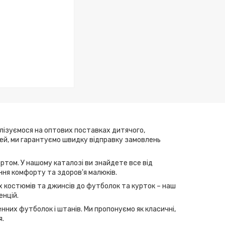
алізуємося на оптових поставках дитячого,
елей, ми гарантуємо швидку відправку замовлень
ртом. У нашому каталозі ви знайдете все від
ння комфорту та здоров'я малюків.
их костюмів та джинсів до футболок та курток – наш
енцій.
нних футболок і штанів. Ми пропонуємо як класичні,
я.