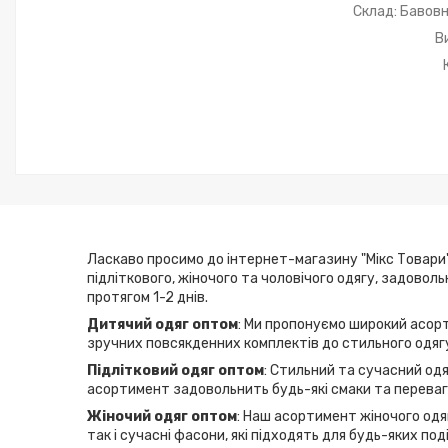
Склад: Бавовн
В
Ласкаво просимо до інтернет-магазину "Мікс Товари"
підліткового, жіночого та чоловічого одягу, задовол
протягом 1-2 днів.
Дитячий одяг оптом
: Ми пропонуємо широкий асорт
зручних повсякденних комплектів до стильного одягу
Підлітковий одяг оптом
: Стильний та сучасний одя
асортимент задовольнить будь-які смаки та переваги
Жіночий одяг оптом
: Наш асортимент жіночого одяг
так і сучасні фасони, які підходять для будь-яких по