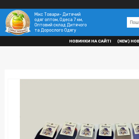
Мікс Товари- Дитячий
одяг оптом, Одеса 7 км,
Оптовий склад Дитячого
та Дорослого Одягу
НОВИНКИ НА САЙТІ
(NEW) НО