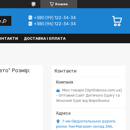
Кошик
+380 (99) 122-34-34
и
+380 (96) 122-34-34
ОНТАКТИ
ДОСТАВКА І ОПЛАТА
вто" Розмір:
Контакти
Мікс товари (OptOdessa.com.ua)
- Оптовий Сайт Дитячого Одягу та
Жіночий Одяг від Виробника
7-км Овідіопольської дороги,
ринок 7км Магазин-склад 346,