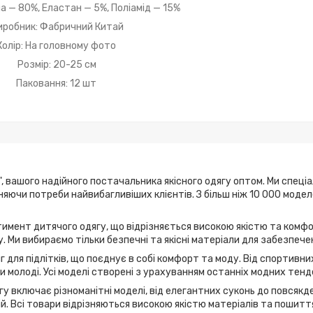
а — 80%, Еластан — 5%, Поліамід — 15%
иробник: Фабричний Китай
Колір: На головному фото
Розмір: 20-25 см
Паковання: 12 шт
, вашого надійного постачальника якісного одягу оптом. Ми спеці
ьняючи потреби найвибагливіших клієнтів. З більш ніж 10 000 мод
имент дитячого одягу, що відрізняється високою якістю та комфо
. Ми вибираємо тільки безпечні та якісні матеріали для забезпече
г для підлітків, що поєднує в собі комфорт та моду. Від спортивн
 молоді. Усі моделі створені з урахуванням останніх модних тенд
у включає різноманітні моделі, від елегантних суконь до повсякде
дій. Всі товари відрізняються високою якістю матеріалів та пошитт