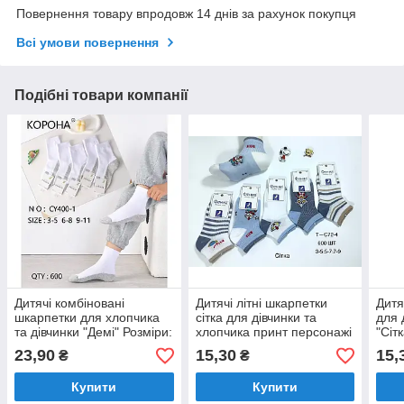
Повернення товару впродовж 14 днів за рахунок покупця
Всі умови повернення
Подібні товари компанії
Дитячі комбіновані
Дитячі літні шкарпетки
Дитя
шкарпетки для хлопчика
сітка для дівчинки та
для 
та дівчинки "Демі" Розміри:
хлопчика принт персонажі
"Сіт
3-5, 6-8, 9-11 років (14382)
з мультиків Розміри: 3-5, 5-
7-9 
23,90
15,30
15,
₴
₴
7, 7-9 років (KO-С72-4)
Купити
Купити