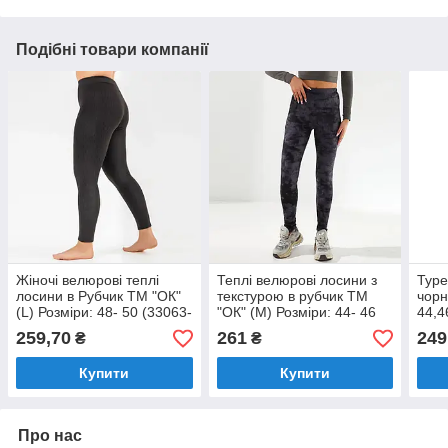
Подібні товари компанії
Жіночі велюрові теплі
Теплі велюрові лосини з
Туре
лосини в Рубчик ТМ "ОК"
текстурою в рубчик ТМ
чорн
(L) Розміри: 48- 50 (33063-
"ОК" (M) Розміри: 44- 46
44,4
3)
(33061-1)
259,70
261
249
₴
₴
Купити
Купити
Про нас