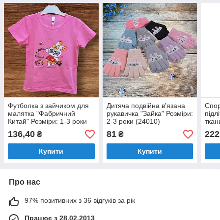
Футболка з зайчиком для
Дитяча подвійна в'язана
Спор
малятка "Фабричний
рукавичка "Зайка" Розміри:
підл
Китай" Розміри: 1-3 роки
2-3 роки (24010)
ткан
(36056-1)
пако
136,40
81
222
₴
₴
Розм
(361
Купити
Купити
Про нас
97% позитивних з 36 відгуків за рік
Працює з 28.02.2013