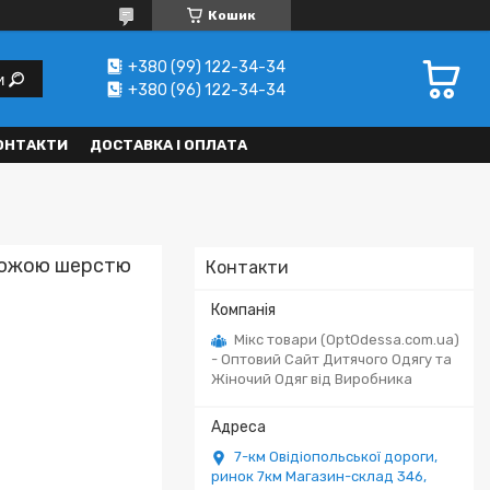
Кошик
+380 (99) 122-34-34
и
+380 (96) 122-34-34
ОНТАКТИ
ДОСТАВКА І ОПЛАТА
люжою шерстю
Контакти
Мікс товари (OptOdessa.com.ua)
- Оптовий Сайт Дитячого Одягу та
Жіночий Одяг від Виробника
7-км Овідіопольської дороги,
ринок 7км Магазин-склад 346,