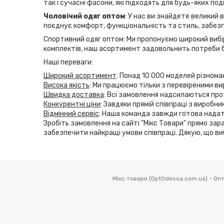
так і сучасні фасони, які підходять для будь-яких по
Чоловічий одяг оптом
: У нас ви знайдете великий 
поєднує комфорт, функціональність та стиль, забезп
Спортивний одяг оптом: Ми пропонуємо широкий вибір
комплектів, наш асортимент задовольнить потреби б
Наші переваги:
Широкий асортимент
: Понад 10 000 моделей різнома
Висока якість
: Ми працюємо тільки з перевіреними ви
Швидка доставка
: Всі замовлення надсилаються прот
Конкурентні ціни
: Завдяки прямій співпраці з виробн
Відмінний сервіс
: Наша команда завжди готова надат
Зробіть замовлення на сайті "Мікс Товари" прямо зара
забезпечити найкращі умови співпраці. Дякую, що ви