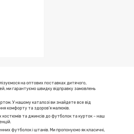
алізуємося на оптових поставках дитячого,
елей, ми гарантуємо швидку відправку замовлень
ртом. У нашому каталозі ви знайдете все від
ння комфорту та здоров'я малюків.
их костюмів та джинсів до футболок та курток – наш
енцій.
нних футболок і штанів. Ми пропонуємо як класичні,