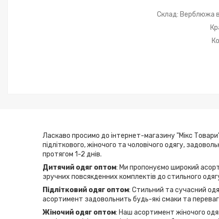
Склад: Верблюжа в
Кр
Ко
Ласкаво просимо до інтернет-магазину "Мікс Товари"
підліткового, жіночого та чоловічого одягу, задовол
протягом 1-2 днів.
Дитячий одяг оптом
: Ми пропонуємо широкий асорт
зручних повсякденних комплектів до стильного одягу
Підлітковий одяг оптом
: Стильний та сучасний одя
асортимент задовольнить будь-які смаки та переваги
Жіночий одяг оптом
: Наш асортимент жіночого одяг