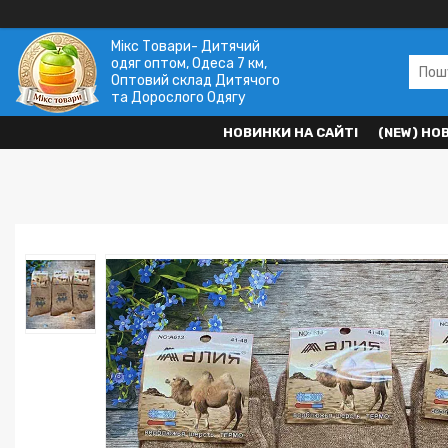
Мікс Товари- Дитячий
одяг оптом, Одеса 7 км,
Оптовий склад Дитячого
та Дорослого Одягу
НОВИНКИ НА САЙТІ
(NEW) НО