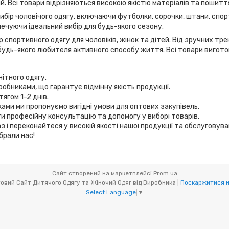
дій. Всі товари відрізняються високою якістю матеріалів та пошитт
вибір чоловічого одягу, включаючи футболки, сорочки, штани, спор
ечуючи ідеальний вибір для будь-якого сезону.
 спортивного одягу для чоловіків, жінок та дітей. Від зручних т
удь-якого любителя активного способу життя. Всі товари виготов
нітного одягу.
робниками, що гарантує відмінну якість продукції.
ягом 1-2 днів.
иками ми пропонуємо вигідні умови для оптових закупівель.
и професійну консультацію та допомогу у виборі товарів.
з і переконайтеся у високій якості нашої продукції та обслуговув
брали нас!
Сайт створений на маркетплейсі
Prom.ua
Мікс товари (OptOdessa.com.ua) - Оптовий Сайт Дитячого Одягу та Жіночий Одяг від Виробника |
Поскаржитися н
Select Language
▼