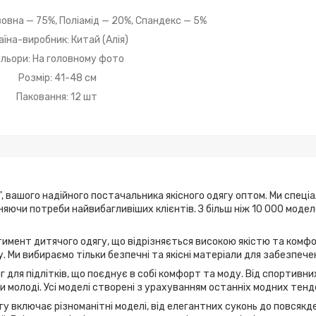
овна — 75%, Поліамід — 20%, Спандекс — 5%
аїна-виробник: Китай (Алія)
льори: На головному фото
Розмір: 41-48 см
Паковання: 12 шт
, вашого надійного постачальника якісного одягу оптом. Ми спеці
ьняючи потреби найвибагливіших клієнтів. З більш ніж 10 000 мод
имент дитячого одягу, що відрізняється високою якістю та комфо
. Ми вибираємо тільки безпечні та якісні матеріали для забезпече
г для підлітків, що поєднує в собі комфорт та моду. Від спортивн
 молоді. Усі моделі створені з урахуванням останніх модних тенд
у включає різноманітні моделі, від елегантних суконь до повсякде