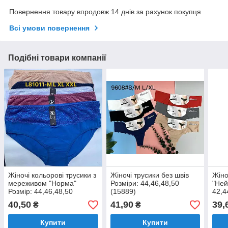
Повернення товару впродовж 14 днів за рахунок покупця
Всі умови повернення
Подібні товари компанії
Жіночі кольорові трусики з
Жіночі трусики без швів
Жіно
мереживом "Норма"
Розміри: 44,46,48,50
"Ней
Розмір: 44,46,48,50
(15889)
42,4
(12303)
40,50
41,90
39,
₴
₴
Купити
Купити