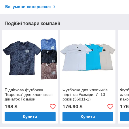
Всі умови повернення
Подібні товари компанії
Підліткова футболка
Футболка для хлопчиків
Футб
"Варенка" для хлопчиків і
підлітків Розміри: 7- 13
хлоп
дівчаток Розміри:
років (36011-1)
пако
8,9,10,11,12 років (36002-
Розм
198
176,90
176
₴
₴
2)
(360
Купити
Купити