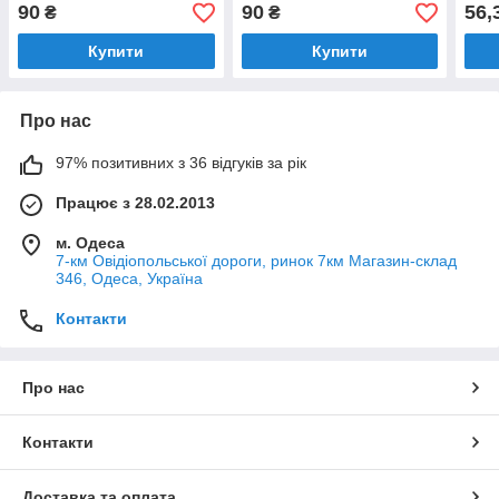
104,104-116,116-128,128-
140 см (14801)
128-
90
90
56,
₴
₴
140 см (14804)
(144
Купити
Купити
Про нас
97% позитивних з 36 відгуків за рік
Працює з 28.02.2013
м. Одеса
7-км Овідіопольської дороги, ринок 7км Магазин-склад
346, Одеса, Україна
Контакти
Про нас
Контакти
Доставка та оплата