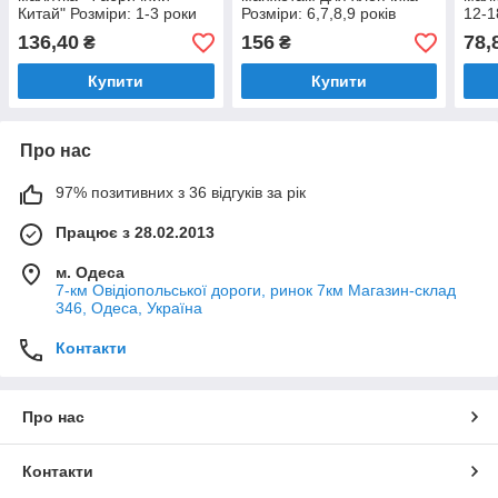
Китай" Розміри: 1-3 роки
Розміри: 6,7,8,9 років
12-1
(36056-1)
(16175-2)
136,40
156
78,
₴
₴
Купити
Купити
Про нас
97% позитивних з 36 відгуків за рік
Працює з 28.02.2013
м. Одеса
7-км Овідіопольської дороги, ринок 7км Магазин-склад
346, Одеса, Україна
Контакти
Про нас
Контакти