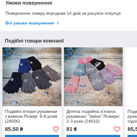
Умови повернення
Повернення товару впродовж 14 днів за рахунок покупця
Всі умови повернення
Подібні товари компанії
Подвійні в'язані рукавички
Дитяча подвійна в'язана
Подв
з вовною Розмір: 6-8 років
рукавичка "Зайка" Розміри:
рука
(24006)
2-3 роки (24010)
підл
рокі
85,50
81
85,
₴
₴