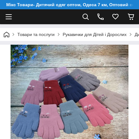
Мікс Товари- Дитячий одяг оптом, Одеса 7 км, Оптовий скл
Товари та послуги
Рукавички для Дітей і Дорослих
Ди