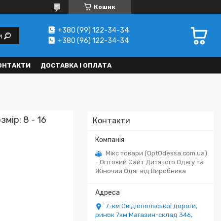
Кошик
+380 (99) 122-34-34
и
+380 (96) 122-34-34
ОНТАКТИ
ДОСТАВКА І ОПЛАТА
мір: 8 - 16
Контакти
Мікс товари (OptOdessa.com.ua)
- Оптовий Сайт Дитячого Одягу та
Жіночий Одяг від Виробника
7-км Овідіопольської дороги,
ринок 7км Магазин-склад 346,