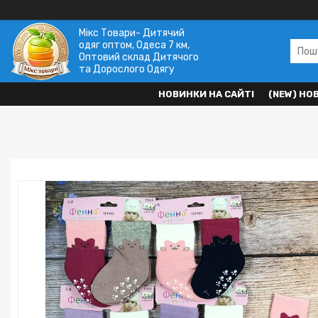
Мікс Товари- Дитячий
одяг оптом, Одеса 7 км,
Оптовий склад Дитячого
та Дорослого Одягу
НОВИНКИ НА САЙТІ
(NEW) НО