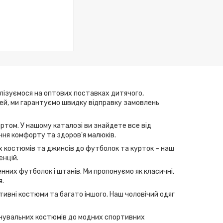
алізуємося на оптових поставках дитячого,
елей, ми гарантуємо швидку відправку замовлень
ртом. У нашому каталозі ви знайдете все від
ння комфорту та здоров'я малюків.
их костюмів та джинсів до футболок та курток – наш
енцій.
нних футболок і штанів. Ми пропонуємо як класичні,
я.
тивні костюми та багато іншого. Наш чоловічий одяг
ренувальних костюмів до модних спортивних