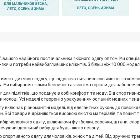
, вашого надійного постачальника якісного одягу оптом. Ми спеці
ьняючи потреби найвибагливіших клієнтів. З більш ніж 10 000 мод
имент дитячого одягу, що відрізняється високою якістю та комфо
. Ми вибираємо тільки безпечні та якісні матеріали для забезпече
г для підлітків, що поєднує в собі комфорт та моду. Від спортивн
 молоді. Усі моделі створені з урахуванням останніх модних тенд
у включає різноманітні моделі, від елегантних суконь до повсякде
дій. Всі товари відрізняються високою якістю матеріалів та пошитт
вибір чоловічого одягу, включаючи футболки, сорочки, штани, спор
ечуючи ідеальний вибір для будь-якого сезону.
 спортивного одягу для чоловіків, жінок та дітей. Від зручних т