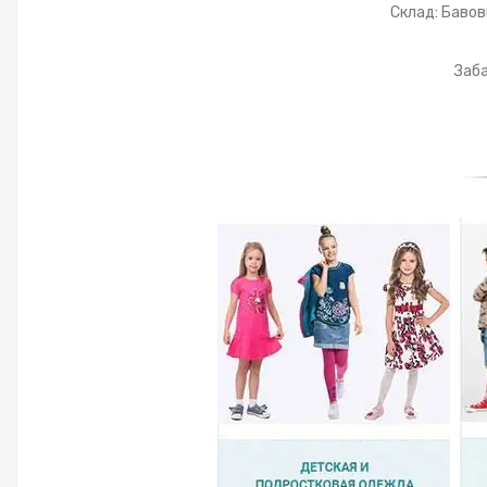
Склад: Бавовн
Заба