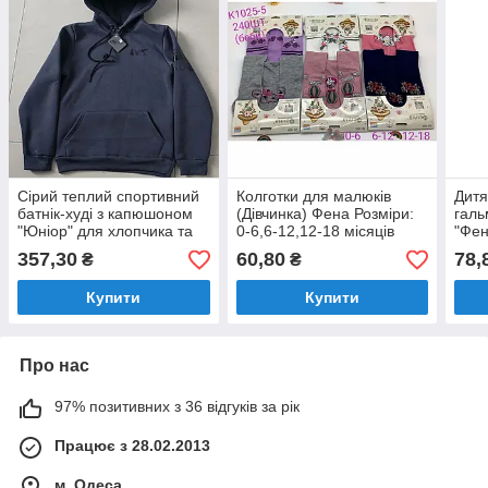
Сірий теплий спортивний
Колготки для малюків
Дитя
батнік-худі з капюшоном
(Дівчинка) Фена Розміри:
галь
"Юніор" для хлопчика та
0-6,6-12,12-18 місяців
"Фен
дівчинки Розміри: 1-2, 3-4,
(30104)
12-1
357,30
60,80
78,
₴
₴
5-6, 7-8 років (36040-3)
Купити
Купити
Про нас
97% позитивних з 36 відгуків за рік
Працює з 28.02.2013
м. Одеса