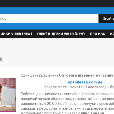
Знайт
ВИНКИ VIBER (NEW)
(NEW) ВІДГУКИ VIBER (NEW)
ПРО НАС
К
!!
Один день працівника
Оптового інтернет магазину
optodessa.com.ua
Хочете вірте - хочете ні! Але сьогодні бу
Робочий день почався як звичайно, і нічого не віщувало
зазвичай почали обдзвонювати клієнтів, за замовлен
залишені після 20:00 У цей час ми закінчуємо свою ро
заважає вам оформити замовлення і здійснювати про
віртуального простору під назвою
Мікс товари