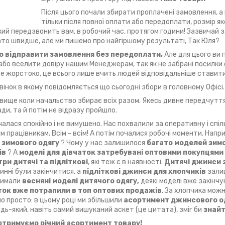
Після цього почали збирати проплачені замовлення, а 
тільки після повної оплати або передоплати, розмір я
кий передзвонить вам, в робочий час, протягом години! Зазвичай 
то швидше, але ми пишемо про найгіршому результаті, Так Юля?
 відправити замовлення без передоплати,
Але для цього ви 
або вселити довіру нашим Менеджерам, так як не забрані посилки 
 жорстоко, це всього лише вчить людей відповідальніше ставити
вінок в якому повідомляється що сьогодні збори в головному Офісі.
 явище коли начальство збирає всіх разом. Якесь дивне передчутт
ди, та й потім не відразу пройшло.
алася спокійно і не вимушено. Нас похвалили за оперативну і спіл
м працівникам. Всім - всім! А потім почалися робочі моменти. Напри
 зимового одягу
? Чому у нас залишилося
багато моделей зим
ів
? А
моделі для дівчаток затребувані оптовими покупцями
ри дитячі та підліткові
, які теж є в наявності.
Дитячі джинси з
инні були закінчитися, а
підліткові джинси для хлопчиків
зали
тримали
весняні моделі дитячого одягу,
деякі моделі вже закінчу
ток вже потрапили в топ оптових продажів
. За хлопчика мож
о просто: в цьому році ми збільшили
асортимент джинсового од
удь-який, навіть самий вишуканий аскет (це цитата), зміг би
знайт
отримуємо річний асортимент товару!