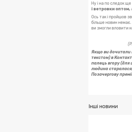
Ну і на по следок ще
і ветровки оптом,
Ось так і пройшов з
більше новин немає.
ви змогли вловити к
(P
Якщо ви дочитали ц
текстом) в Контакт
палець вгору (для 
людина старалася, 
Позачергову премію
Інші новини