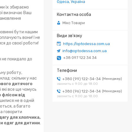
Одеса, Україна
ми їх збираємо
кої визначає Ваш
замовлення
Мікс Товари
повинні бути нашим
оплачують вони! І не
ся до своєї роботи!
https://optodessa.com.ua
info@optodessa.com.ua
+38 097 122 34 34
я не покидало до
ьну роботу,
клад: скільки у нас
+380 (99) 122-34-34
Менеджер
ового дитячого
звонить с 9.00 до 18.00
і які все ще чомусь
+380 (96) 122-34-34
Менеджер
 флісом від
звонить с 9.00 до 18.00
шилися не в одній
ються, а багато
на говорити
ягу для хлопчика,
и одяг для дитини
.