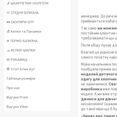
🧦 ШКАРПЕТКИ І КОЛГОТИ
🩲 СПІДНЯ БІЛИЗНА
менеджер. До речі я
приймаються набага
🕶️ ОКУЛЯРИ ОПТ
Так само
ми можемо
👒 Кепки та Панамки
постійним клієнтом 
треба вважати що це
❄ ТЕРМО-БІЛИЗНА
Після обіду лунає дз
🧢 КЕПКИ-ШАПКИ
Взагалі це рідкісне
самого початку нара
🧤 РУКАВИЦІ
Мова начальника поч
🛑 Стоп Блек Аут
пообіцяли премію всі
моделей дитячого
Таблиця розмірів
одягу для хлопчик
не закінчилися.
Свет
Про нас
виробника
вже пов
моделі. А ми вже о
Відгуки Prom
джинси для дівча
нескінченно! Скажем
Відгуки Viber
до такої міри що б б
-Через два тижні 