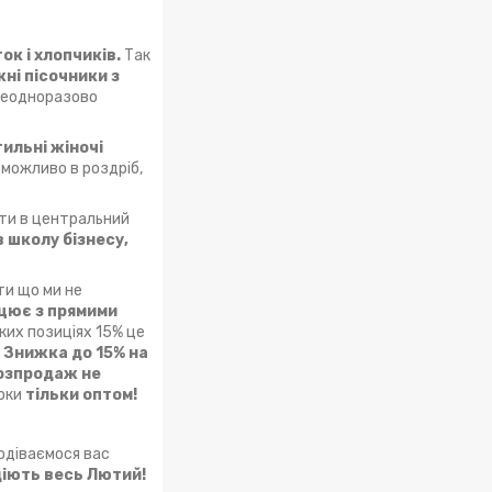
ок і хлопчиків.
Так
ні пісочники з
 неодноразово
ильні жіночі
і можливо в роздріб,
ити в центральний
 школу бізнесу,
ти що ми не
цює з прямими
ких позиціях 15% це
:
Знижка до 15% на
озпродаж не
оки
тільки оптом!
одіваємося вас
діють весь Лютий!