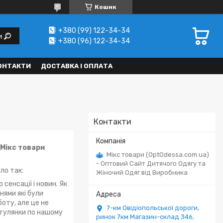
Кошик
+380 (99) 122-34-34
и
+380 (96) 122-34-34
ОНТАКТИ
ДОСТАВКА І ОПЛАТА
Контакти
 Мікс товари
Мікс товари (OptOdessa.com.ua)
- Оптовий Сайт Дитячого Одягу та
ло так:
Жіночий Одяг від Виробника
 сенсації і новин. Як
нями які були
боту, але це не
7-км Овідіопольської дороги,
гулянки по нашому
ринок 7км Магазин-склад 346,