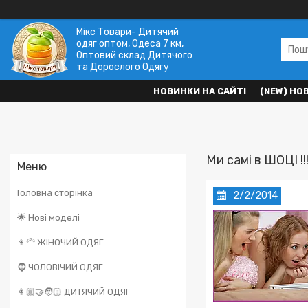
Мікс Товари- Дитячий
одяг оптом, Одеса 7 км,
Оптовий склад Дитячого
та Дорослого Одягу
НОВИНКИ НА САЙТІ
(NEW) НО
Ми самі в ШОЦІ !!!
Головна сторінка
2/2/2014
🌟 Нові моделі
👩‍🦳 ЖІНОЧИЙ ОДЯГ
🧔 ЧОЛОВІЧИЙ ОДЯГ
👩🏼‍🤝‍🧑🏻 ДИТЯЧИЙ ОДЯГ