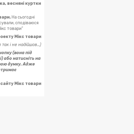
ка, весняні куртки
вари.
На сьогодні
асували, сподіваюся
ікс товари"
роекту Мікс товари
так і не надійшов...)
нопку (вона під
і) або натисніть на
свою думку. Адже
 отримає
сайту Мікс товари