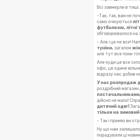
Всі завмерли в тиші.
-Так, так, вам не по
само очікуються
лі
футболкою, літні 
обговорювалося на 
- Але і це не все! Н
туніки,
загалом
жін
але тут все поки тіль
Але куди це все скл
офіс, це єдине вільн
відразу нас добив н
У нас розпродаж д
роздрібний магазин,
постачальниками
дійсно не мало! Спр
дитячий одяг!
Зага
тільки на зимовий
- Так і премію ви о
Ну що нам залишалос
порадували ці новин