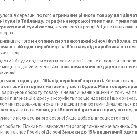
чулося: в середині лютого
отримання річного товару для дівчат
тні сукні з Тайланду, сарафани морської тематики, трикотаж
трикотажні сукні оптом,
а можливо і в роздріб. Це питання вже
зборах.
априкінці лютого
ми отримуємо трикотажні жіночі футболки, ст
оча літній одяг виробництва В'єтнам, від виробника оптом
ки в теорії.
адати? А куди подіти отавшиеся моделі? Невже складати і вивоз
е місце, на даний момент. Але
наш начальник не дарма закінчив
овиною!
итячого одягу до -15% від первісної вартості.
Хочемо нагада
 а
оптовий інтернет магазин, у місті Одеса, Мікс товари,
пра
,
за рахунок обороту товару, а не величезній націнки! А тому на та
авжні підприємці відразу зрозуміють про що йде мова і що означає
лом ми продовжували сидіти з відкритими ротами! Виявляється
р
 сезон,
але і на деякі
моделі Весняної дитячого одягу оптом,
п
тримаєте після весняного сезону! Якщо добре відпрацюєте його!
я робити. Тільки йти і виконувати розпорядження начальника. Сп
и, не так нас Премією! До речі
Знижки до 15% на дитячий одяг 