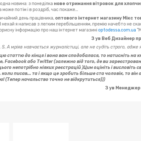
 одна новина: з понеділка
нове отримання вітровок для хлопчи
а може потім і в роздріб, час покаже...
вичайний день працівника,
оптового інтернет магазину Мікс то
 І нехай я написав з легким перебільшенням, премію начебто не ск
орисну інформацію про наш інтернет магазині
optodessa.com.ua
"М
З ув Веб Дизайнер п
. S. А мріяв навчається журналістиці, але не судіть строго, адже я 
ю статтю до кінця і вона вам сподобалася, то натисніть на к
е, Facebook або Twitter (залежно від того, де ви зареєстрован
цього непотрібно ніяких реєстрацій )Цим оцініть і висловіть 
коли писав... та і якщо це зробить більше ста чоловік, то він
! (Тепер начальство точно не відкрутиться)))
З ув Менеджер 