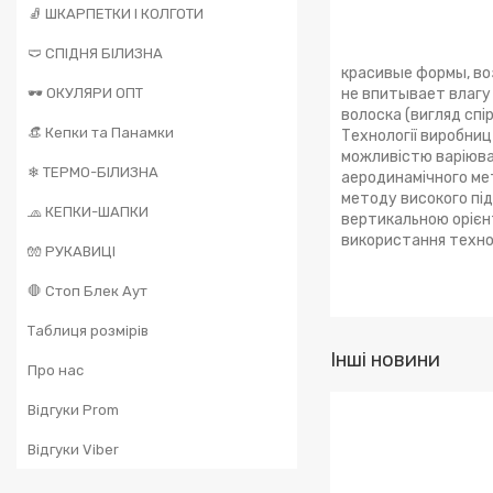
🧦 ШКАРПЕТКИ І КОЛГОТИ
🩲 СПІДНЯ БІЛИЗНА
красивые формы, во
🕶️ ОКУЛЯРИ ОПТ
не впитывает влагу 
волоска (вигляд спі
👒 Кепки та Панамки
Технології виробни
можливістю варіюва
❄ ТЕРМО-БІЛИЗНА
аеродинамічного ме
методу високого під
🧢 КЕПКИ-ШАПКИ
вертикальною орієн
використання технол
🧤 РУКАВИЦІ
🛑 Стоп Блек Аут
Таблиця розмірів
Інші новини
Про нас
Відгуки Prom
Відгуки Viber