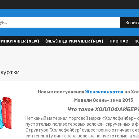
Знайт
ВИНКИ VIBER (NEW)
(NEW) ВІДГУКИ VIBER (NEW)
ПРО НАС
К
 куртки
Новые поступления
Женских курток
на Хол
Модели Осень- зима 2013
Что такое
ХОЛЛОФАЙБЕР
Нетканый материал торговой марки «Холлофайбер» 
пустотелых полиэстеровых волокон, скрученных в ф
Структура "Холлофайбер" существенно отличается 
синтепона (у синтепона волокна не пустотелые, а за