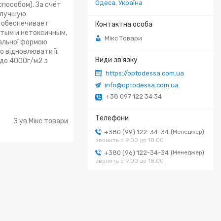
Одеса, Україна
способом). За счёт
 лучшую
 обеспечивает
стым и нетоксичным,
Мікс Товари
ральної формою
о відновлювати її.
 до 4000г/м2 з
https://optodessa.com.ua
info@optodessa.com.ua
+38 097 122 34 34
З ув Мікс товари
+380 (99) 122-34-34
Менеджер
звонить с 9.00 до 18.00
+380 (96) 122-34-34
Менеджер
звонить с 9.00 до 18.00