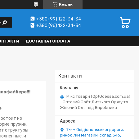
Кошик
+380 (99) 122-34-34
и
+380 (96) 122-34-34
ОНТАКТИ
ДОСТАВКА І ОПЛАТА
Контакти
лофайбере!!!
Мікс товари (OptOdessa.com.ua)
- Оптовий Сайт Дитячого Одягу та
Жіночий Одяг від Виробника
?
состоит из
орме пружин.
7-км Овідіопольської дороги,
от структуры
ринок 7км Магазин-склад 346,
полненные, и