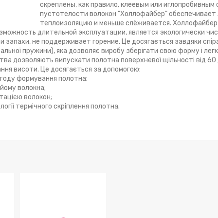
скреплены, как правило, клеевым или иглопробивным 
пустотелости волокон "Холлофайбер" обеспечивает
теплоизоляцию и меньше слёживается. Холлофайбер
зможность длительной эксплуатации, является экологически чи
и запахи, не поддерживает горение. Це досягається завдяки спі
ральної пружини), яка дозволяє виробу зберігати свою форму і легк
цтва дозволяють випускати полотна поверхневої щільності від 60
ння висоти. Це досягається за допомогою:
тоду формування полотна;
йому волокна;
тацією волокон;
огії термічного скріплення полотна.