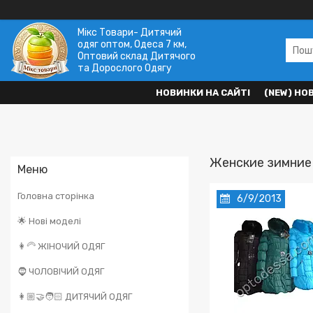
Мікс Товари- Дитячий
одяг оптом, Одеса 7 км,
Оптовий склад Дитячого
та Дорослого Одягу
НОВИНКИ НА САЙТІ
(NEW) НО
Женские зимние
Головна сторінка
6/9/2013
🌟 Нові моделі
👩‍🦳 ЖІНОЧИЙ ОДЯГ
🧔 ЧОЛОВІЧИЙ ОДЯГ
👩🏼‍🤝‍🧑🏻 ДИТЯЧИЙ ОДЯГ