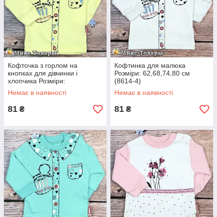
Кофточка з горлом на
Кофтинка для малюка
кнопках для дівчинки і
Розміри: 62,68,74,80 см
хлопчика Розміри:
(8614-4)
62,68,74,80 см (8614-2)
Немає в наявності
Немає в наявності
81
81
₴
₴